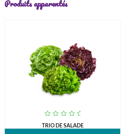
Produits apparentés
out
TRIO DE SALADE
of
5