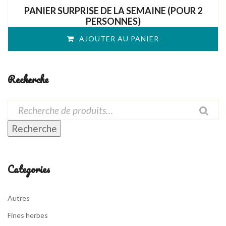
out
PANIER SURPRISE DE LA SEMAINE (POUR 2
of
PERSONNES)
5
AJOUTER AU PANIER
Recherche
Recherche
Categories
Autres
Fines herbes