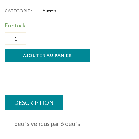
CATÉGORIE :
Autres
En stock
quantité
de
6
AJOUTER AU PANIER
œufs(1.90€)
DESCRIPTION
oeufs vendus par 6 oeufs