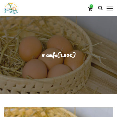
0
6 œufs(1.90€)