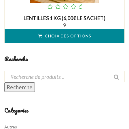
out
LENTILLES 1 KG (6,00€ LE SACHET)
of
9
5
CHOIX DES OPTIONS
Recherche
Recherche
Categories
Autres