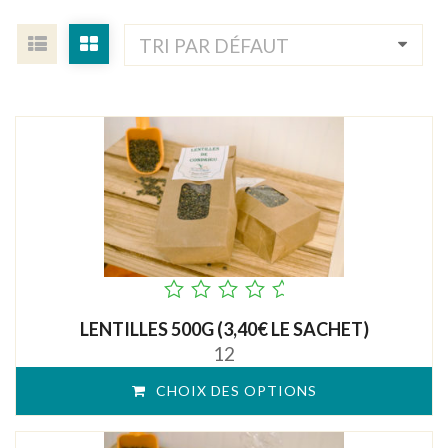
out
LENTILLES 500G (3,40€ LE SACHET)
of
12
5
CHOIX DES OPTIONS