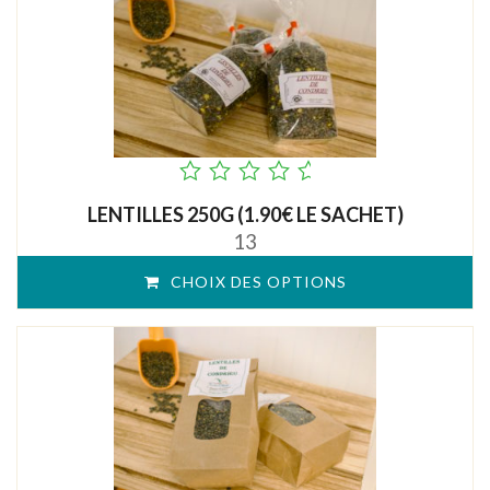
out
LENTILLES 250G (1.90€ LE SACHET)
of
13
5
CHOIX DES OPTIONS