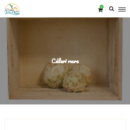
0
Céleri rave