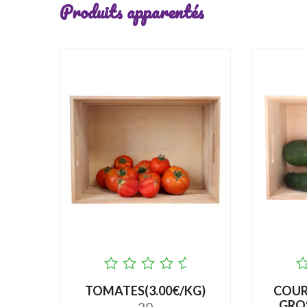
Produits apparentés
out
o
TOMATES(3.00€/KG)
COUR
of
o
GROS