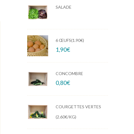
SALADE
6 ŒUFS(1.90€)
1,90
€
CONCOMBRE
0,80
€
COURGETTES VERTES
(2.60€/KG)
out
out
PATISSON (2,10€/KG)
POIVRONS VERT
of
of