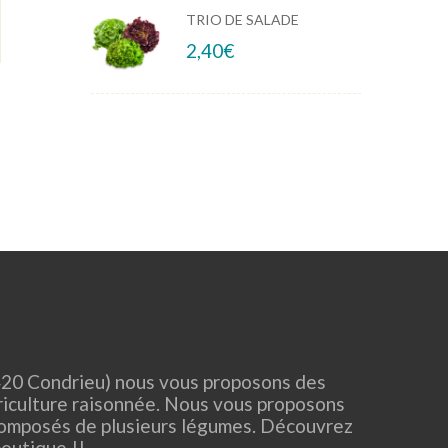
5
9.
5
5
TRIO DE SALADE
CHOIX DES OPTIONS
CHOIX DES
2,40
€
20 Condrieu) nous vous proposons des
riculture raisonnée. Nous vous proposons
omposés de plusieurs légumes. Découvrez
boutique !!