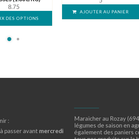
5
5
5
8.75
AJOUTER AU PANIER
IX DES OPTIONS
Maraicher au Rozay (694
ir :
légumes de saison en ag
 passer avant
mercredi
également des paniers c
tous nos produits sur la 