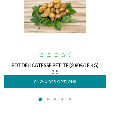
out
PDT DÉLICATESSE PETITE (3,80€/LE KG)
of
3.5
5
CHOIX DES OPTIONS