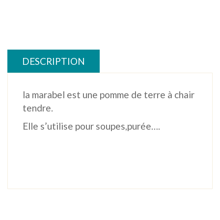
SAC
5€/5kg
DESCRIPTION
la marabel est une pomme de terre à chair
tendre.
Elle s’utilise pour soupes,purée….