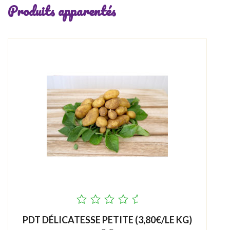
Produits apparentés
out
PDT DÉLICATESSE PETITE (3,80€/LE KG)
of