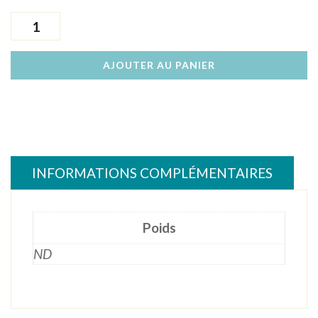
quantité
de
PDT
AJOUTER AU PANIER
Délicatesse
petite
(3,80€/le
kg)
INFORMATIONS COMPLÉMENTAIRES
Poids
ND