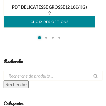
out
PDT DÉLICATESSE GROSSE (2.10€/KG)
of
9
5
CHOIX DES OPTIONS
Recherche
Recherche
Categories