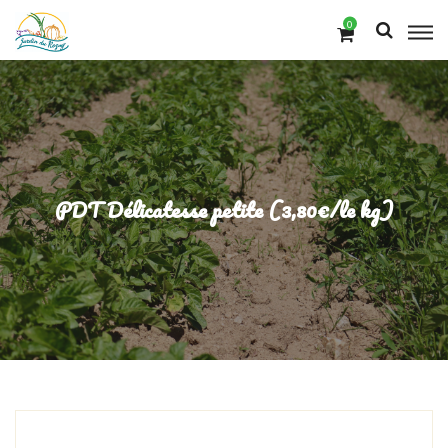
0
PDT Délicatesse petite (3,80€/le kg)