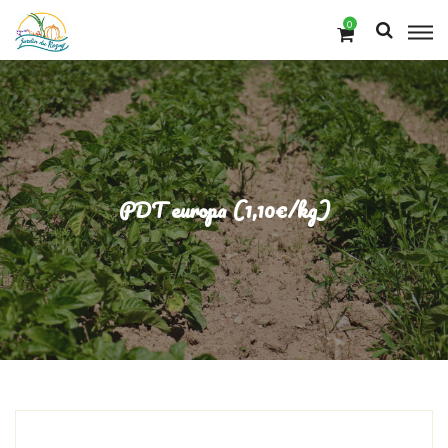
0
PDT europa (1,10€/kg)