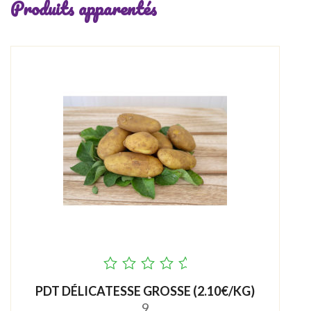
Produits apparentés
out
PDT DÉLICATESSE GROSSE (2.10€/KG)
of
9
5