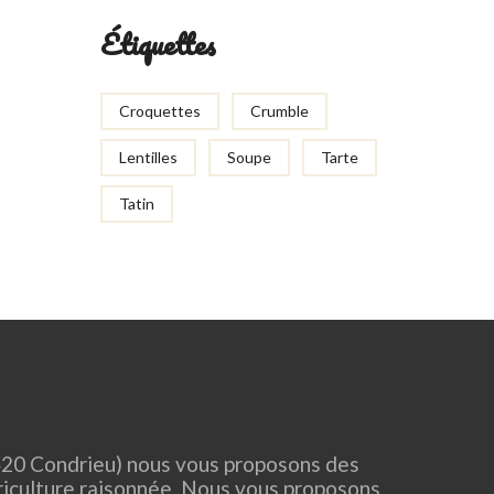
Étiquettes
Croquettes
Crumble
Lentilles
Soupe
Tarte
Tatin
20 Condrieu) nous vous proposons des
riculture raisonnée. Nous vous proposons