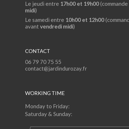
Le jeudi entre
17h00 et 19h00
(commande à
midi
)
Le samedi entre
10h00 et 12h00
(command
avant
vendredi midi
)
CONTACT
06 79 70 75 55
contact@jardindurozay.fr
WORKING TIME
Monday to Friday:
Saturday & Sunday: