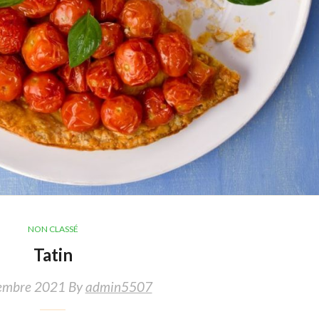
NON CLASSÉ
Tatin
embre 2021 By
admin5507