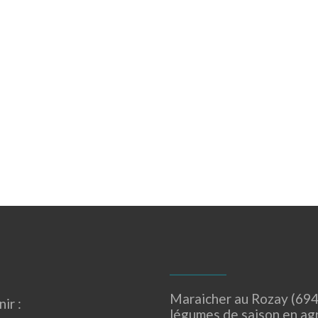
Maraicher au Rozay (694
ir :
légumes de saison en ag